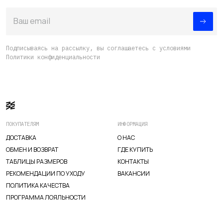
Ваш email
ИЗУЧИТЕ
О нас
Подписываясь на рассылку, вы соглашаетесь с условиями
Политики конфиденциальности
Где купить
Контакты
Вакансии
ПОКУПАТЕЛЯМ
ИНФОРМАЦИЯ
ДОСТАВКА
О НАС
ОБМЕН И ВОЗВРАТ
ГДЕ КУПИТЬ
ТАБЛИЦЫ РАЗМЕРОВ
КОНТАКТЫ
РЕКОМЕНДАЦИИ ПО УХОДУ
ВАКАНСИИ
ПОЛИТИКА КАЧЕСТВА
ПРОГРАММА ЛОЯЛЬНОСТИ
TELEGRAM
WHATSAPP
SUPPORT@VETER.CC