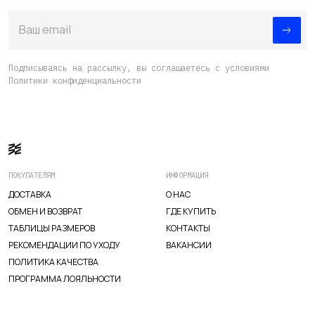
Ваш email
ИЗУЧИТЕ
О нас
Подписываясь на рассылку, вы соглашаетесь с условиями
Политики конфиденциальности
Где купить
Контакты
Вакансии
ПОКУПАТЕЛЯМ
ИНФОРМАЦИЯ
ДОСТАВКА
О НАС
ОБМЕН И ВОЗВРАТ
ГДЕ КУПИТЬ
ТАБЛИЦЫ РАЗМЕРОВ
КОНТАКТЫ
РЕКОМЕНДАЦИИ ПО УХОДУ
ВАКАНСИИ
ПОЛИТИКА КАЧЕСТВА
ПРОГРАММА ЛОЯЛЬНОСТИ
TELEGRAM
WHATSAPP
SUPPORT@VETER.CC