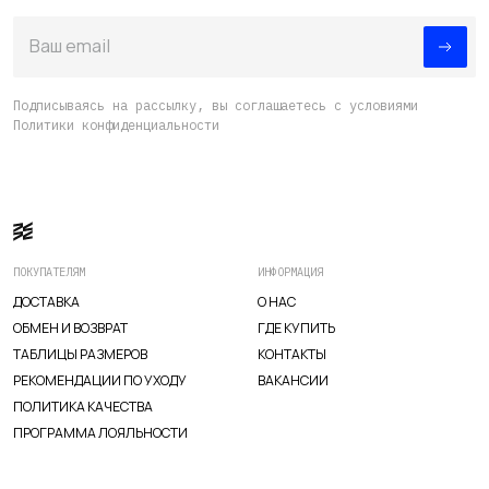
Ваш email
ИЗУЧИТЕ
О нас
Подписываясь на рассылку, вы соглашаетесь с условиями
Политики конфиденциальности
Где купить
Контакты
Вакансии
ПОКУПАТЕЛЯМ
ИНФОРМАЦИЯ
ДОСТАВКА
О НАС
ОБМЕН И ВОЗВРАТ
ГДЕ КУПИТЬ
ТАБЛИЦЫ РАЗМЕРОВ
КОНТАКТЫ
РЕКОМЕНДАЦИИ ПО УХОДУ
ВАКАНСИИ
ПОЛИТИКА КАЧЕСТВА
ПРОГРАММА ЛОЯЛЬНОСТИ
TELEGRAM
WHATSAPP
SUPPORT@VETER.CC