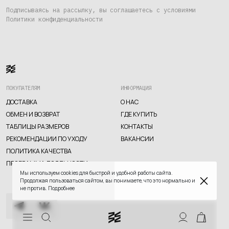
Где купить
Подписываясь на рассылку, вы соглашаетесь с условиями
Политики конфиденциальности
Контакты
Вакансии
ПОКУПАТЕЛЯМ
ИНФОРМАЦИЯ
ДОСТАВКА
О НАС
ОБМЕН И ВОЗВРАТ
ГДЕ КУПИТЬ
ТАБЛИЦЫ РАЗМЕРОВ
КОНТАКТЫ
РЕКОМЕНДАЦИИ ПО УХОДУ
ВАКАНСИИ
TELEGRAM
WHATSAPP
SUPPORT@VETER.CC
ПОЛИТИКА КАЧЕСТВА
ПРОГРАММА ЛОЯЛЬНОСТИ
ДОСТАВКА
ОБМЕН И ВОЗВРАТ
ТАБЛИЦЫ РАЗМЕРОВ
Мы используем cookies для быстрой и удобной работы сайта.
РЕКОМЕНДАЦИИ ПО УХОДУ
ПОЛИТИКА КАЧЕСТВА
Продолжая пользоваться сайтом, вы понимаете, что это нормально и
ПРОГРАММА ЛОЯЛЬНОСТИ
не против.
Подробнее
СКИДКИ