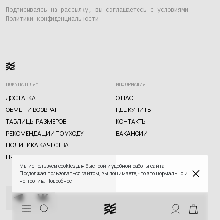
Где купить
Подписываясь на рассылку, вы соглашаетесь с условиями
Политики конфиденциальности
Контакты
Вакансии
ПОКУПАТЕЛЯМ
ИНФОРМАЦИЯ
ДОСТАВКА
О НАС
ОБМЕН И ВОЗВРАТ
ГДЕ КУПИТЬ
ТАБЛИЦЫ РАЗМЕРОВ
КОНТАКТЫ
РЕКОМЕНДАЦИИ ПО УХОДУ
ВАКАНСИИ
TELEGRAM
WHATSAPP
SUPPORT@VETER.CC
ПОЛИТИКА КАЧЕСТВА
ПРОГРАММА ЛОЯЛЬНОСТИ
ДОСТАВКА
ОБМЕН И ВОЗВРАТ
ТАБЛИЦЫ РАЗМЕРОВ
Мы используем cookies для быстрой и удобной работы сайта.
РЕКОМЕНДАЦИИ ПО УХОДУ
ПОЛИТИКА КАЧЕСТВА
Продолжая пользоваться сайтом, вы понимаете, что это нормально и
ПРОГРАММА ЛОЯЛЬНОСТИ
не против.
Подробнее
СКИДКИ