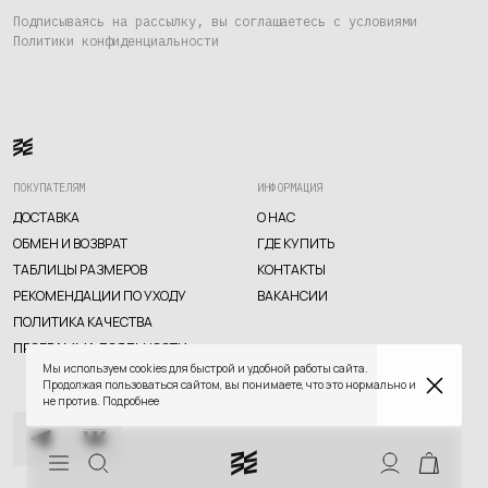
Где купить
Подписываясь на рассылку, вы соглашаетесь с условиями
Политики конфиденциальности
Контакты
Вакансии
ПОКУПАТЕЛЯМ
ИНФОРМАЦИЯ
ДОСТАВКА
О НАС
ОБМЕН И ВОЗВРАТ
ГДЕ КУПИТЬ
ТАБЛИЦЫ РАЗМЕРОВ
КОНТАКТЫ
РЕКОМЕНДАЦИИ ПО УХОДУ
ВАКАНСИИ
TELEGRAM
WHATSAPP
SUPPORT@VETER.CC
ПОЛИТИКА КАЧЕСТВА
ПРОГРАММА ЛОЯЛЬНОСТИ
ДОСТАВКА
ОБМЕН И ВОЗВРАТ
ТАБЛИЦЫ РАЗМЕРОВ
Мы используем cookies для быстрой и удобной работы сайта.
РЕКОМЕНДАЦИИ ПО УХОДУ
ПОЛИТИКА КАЧЕСТВА
Продолжая пользоваться сайтом, вы понимаете, что это нормально и
ПРОГРАММА ЛОЯЛЬНОСТИ
не против.
Подробнее
СКИДКИ