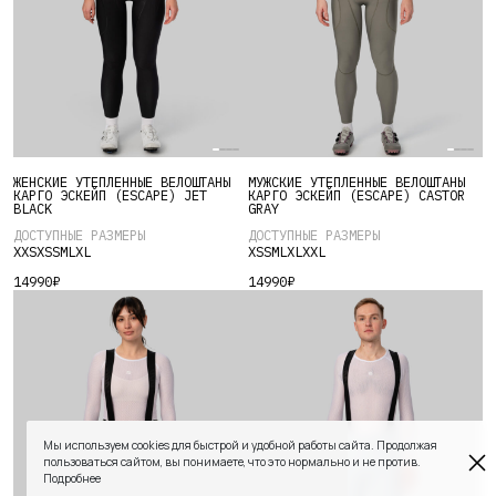
СКИДКИ
Этот
Этот
ЖЕНСКИЕ УТЕПЛЕННЫЕ ВЕЛОШТАНЫ
МУЖСКИЕ УТЕПЛЕННЫЕ ВЕЛОШТАНЫ
товар
товар
КАРГО ЭСКЕЙП (ESCAPE) JET
КАРГО ЭСКЕЙП (ESCAPE) CASTOR
BLACK
GRAY
имеет
имеет
ДОСТУПНЫЕ РАЗМЕРЫ
ДОСТУПНЫЕ РАЗМЕРЫ
несколько
несколько
XXS
XS
S
M
L
XL
XS
S
M
L
XL
XXL
вариаций.
вариаций.
14990
₽
14990
₽
Опции
Опции
можно
можно
выбрать
выбрать
на
на
странице
странице
товара.
товара.
Мы используем cookies для быстрой и удобной работы сайта. Продолжая
пользоваться сайтом, вы понимаете, что это нормально и не против.
Подробнее