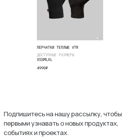
Этот
ПЕРЧАТКИ ТЁПЛЫЕ VTR
товар
ДОСТУПНЫЕ РАЗМЕРЫ
имеет
XS
S
M
L
XL
несколько
4990
₽
вариаций.
Опции
можно
выбрать
на
странице
Подпишитесь на нашу рассылку, чтобы
товара.
первыми узнавать о новых продуктах,
событиях и проектах.