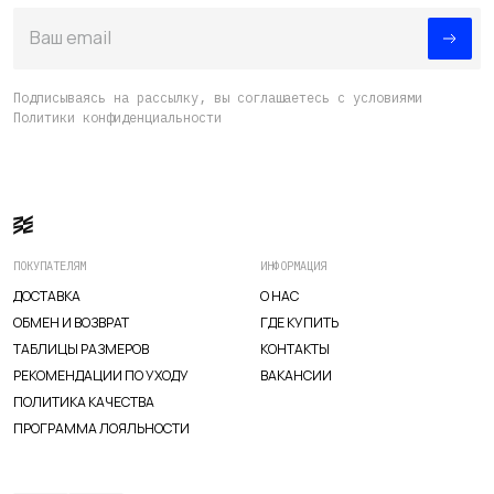
Ваш email
Подписываясь на рассылку, вы соглашаетесь с условиями
Политики конфиденциальности
ПОКУПАТЕЛЯМ
ИНФОРМАЦИЯ
ДОСТАВКА
О НАС
ОБМЕН И ВОЗВРАТ
ГДЕ КУПИТЬ
ТАБЛИЦЫ РАЗМЕРОВ
КОНТАКТЫ
РЕКОМЕНДАЦИИ ПО УХОДУ
ВАКАНСИИ
ПОЛИТИКА КАЧЕСТВА
ПРОГРАММА ЛОЯЛЬНОСТИ